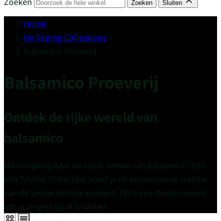
Zoeken
Zoeken
Sluiten
Home
De Tasting Collections
Balsamico Proeverij
Balsamico Proeverij
Ontdek de rijke wereld van
balsamico
Nieuwsgierig naar de echte smaak van balsamico? Met
een Tasting Collection proef je de eeuwenoude traditie
van dit ambachtelijke product. Dit is een thuisproeverij
om je vingers bij af te likken.