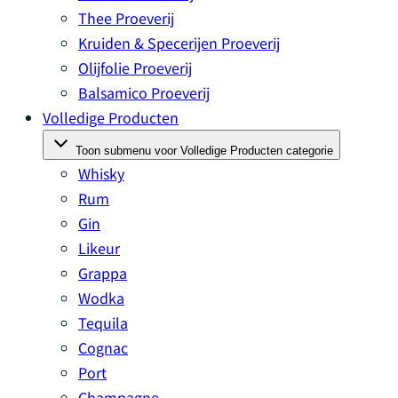
Thee Proeverij
Kruiden & Specerijen Proeverij
Olijfolie Proeverij
Balsamico Proeverij
Volledige Producten
Toon submenu voor Volledige Producten categorie
Whisky
Rum
Gin
Likeur
Grappa
Wodka
Tequila
Cognac
Port
Champagne