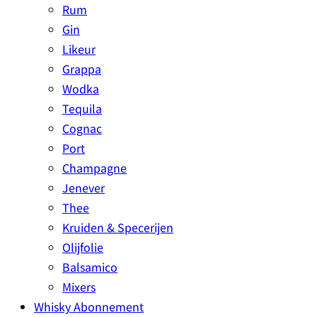
Rum
Gin
Likeur
Grappa
Wodka
Tequila
Cognac
Port
Champagne
Jenever
Thee
Kruiden & Specerijen
Olijfolie
Balsamico
Mixers
Whisky Abonnement