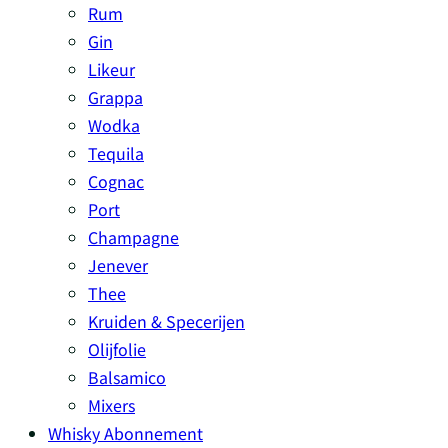
Rum
Gin
Likeur
Grappa
Wodka
Tequila
Cognac
Port
Champagne
Jenever
Thee
Kruiden & Specerijen
Olijfolie
Balsamico
Mixers
Whisky Abonnement