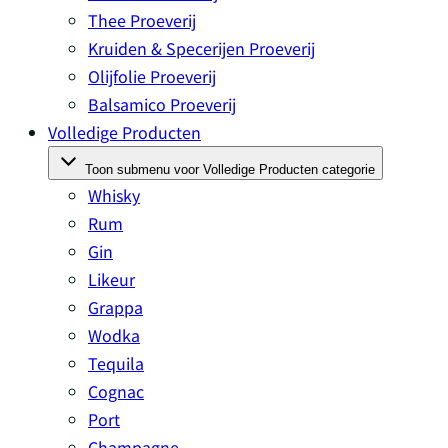
Thee Proeverij
Kruiden & Specerijen Proeverij
Olijfolie Proeverij
Balsamico Proeverij
Volledige Producten
Toon submenu voor Volledige Producten categorie
Whisky
Rum
Gin
Likeur
Grappa
Wodka
Tequila
Cognac
Port
Champagne