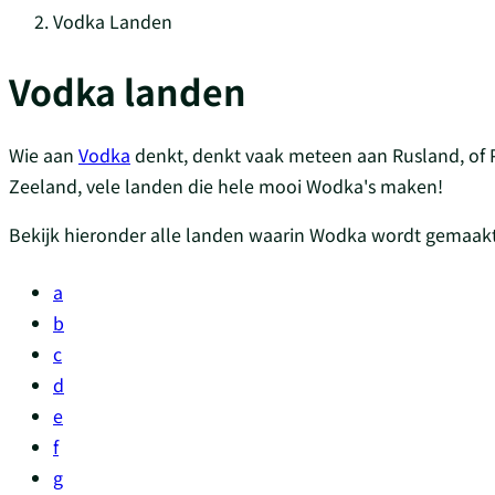
Vodka Landen
Vodka landen
Wie aan
Vodka
denkt, denkt vaak meteen aan Rusland, of 
Zeeland, vele landen die hele mooi Wodka's maken!
Bekijk hieronder alle landen waarin Wodka wordt gemaakt
a
b
c
d
e
f
g