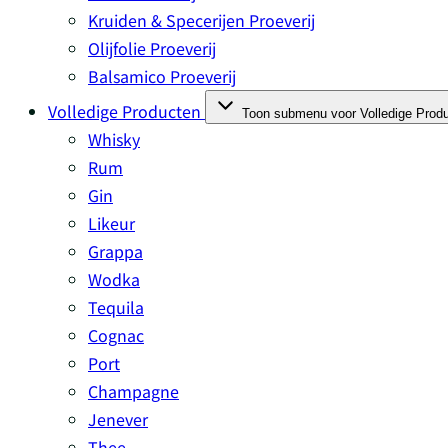
Kruiden & Specerijen Proeverij
Olijfolie Proeverij
Balsamico Proeverij
Volledige Producten
Toon submenu voor Volledige Produ
Whisky
Rum
Gin
Likeur
Grappa
Wodka
Tequila
Cognac
Port
Champagne
Jenever
Thee