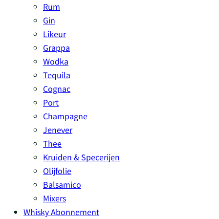
Rum
Gin
Likeur
Grappa
Wodka
Tequila
Cognac
Port
Champagne
Jenever
Thee
Kruiden & Specerijen
Olijfolie
Balsamico
Mixers
Whisky Abonnement