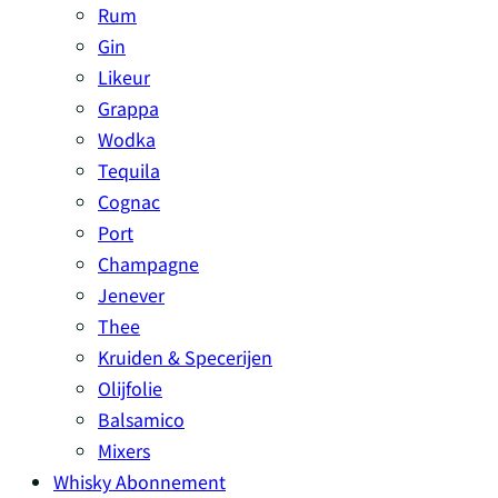
Rum
Gin
Likeur
Grappa
Wodka
Tequila
Cognac
Port
Champagne
Jenever
Thee
Kruiden & Specerijen
Olijfolie
Balsamico
Mixers
Whisky Abonnement