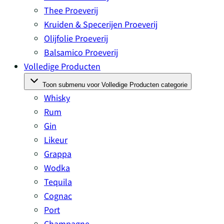
Thee Proeverij
Kruiden & Specerijen Proeverij
Olijfolie Proeverij
Balsamico Proeverij
Volledige Producten
Toon submenu voor Volledige Producten categorie
Whisky
Rum
Gin
Likeur
Grappa
Wodka
Tequila
Cognac
Port
Champagne