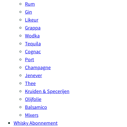
Rum
Gin
Likeur
Grappa
Wodka
Tequila
Cognac
Port
Champagne
Jenever
Thee
Kruiden & Specerijen
Olijfolie
Balsamico
Mixers
Whisky Abonnement