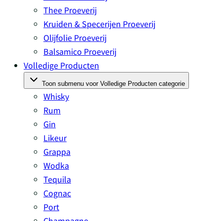
Thee Proeverij
Kruiden & Specerijen Proeverij
Olijfolie Proeverij
Balsamico Proeverij
Volledige Producten
Toon submenu voor Volledige Producten categorie
Whisky
Rum
Gin
Likeur
Grappa
Wodka
Tequila
Cognac
Port
Champagne