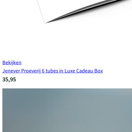
Bekijken
Jenever Proeverij 6 tubes in Luxe Cadeau Box
35,95