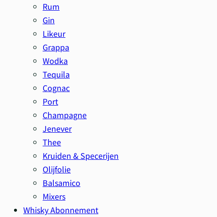
Rum
Gin
Likeur
Grappa
Wodka
Tequila
Cognac
Port
Champagne
Jenever
Thee
Kruiden & Specerijen
Olijfolie
Balsamico
Mixers
Whisky Abonnement