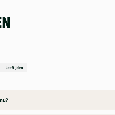
EN
Leeftijden
 nu?