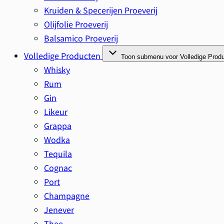
Kruiden & Specerijen Proeverij
Olijfolie Proeverij
Balsamico Proeverij
Volledige Producten
Toon submenu voor Volledige Produ
Whisky
Rum
Gin
Likeur
Grappa
Wodka
Tequila
Cognac
Port
Champagne
Om van
Jenever
Thee