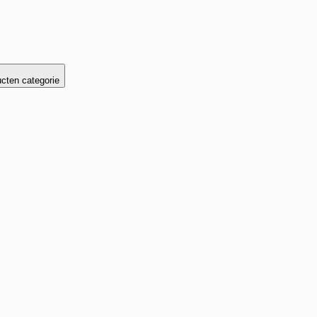
cten categorie
Je hebt een
geheime korting!
 je geheime korting te profiteren, hoef je alleen maar
geven voor wie en wat je koopt: